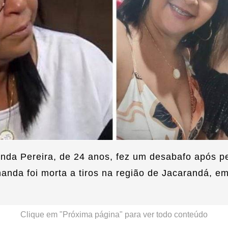
da Pereira, de 24 anos, fez um desabafo após pe
nanda foi morta a tiros na região de Jacarandá, em
Clique em "Próxima página" para ver todo conteúdo